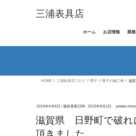
コ
ナ
ン
ビ
三浦表具店
テ
ゲ
ン
ー
ホーム
お店情報
業務
ツ
シ
へ
ョ
ス
ン
キ
に
ッ
移
プ
動
HOME
三浦表具店ブログ
障子
障子の施工例
滋賀
2015年4月6日
/ 最終更新日時 :
2015年9月2日
yutaka miur
滋賀県 日野町で破れ
頂きました。