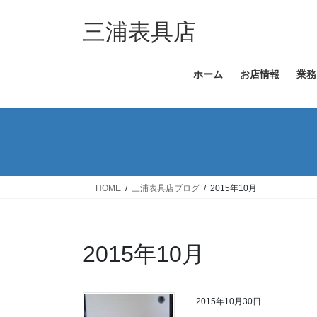
コ
ナ
ン
ビ
三浦表具店
テ
ゲ
ン
ー
ホーム
お店情報
業務
ツ
シ
へ
ョ
ス
ン
キ
に
ッ
移
プ
動
HOME
三浦表具店ブログ
2015年10月
2015年10月
2015年10月30日