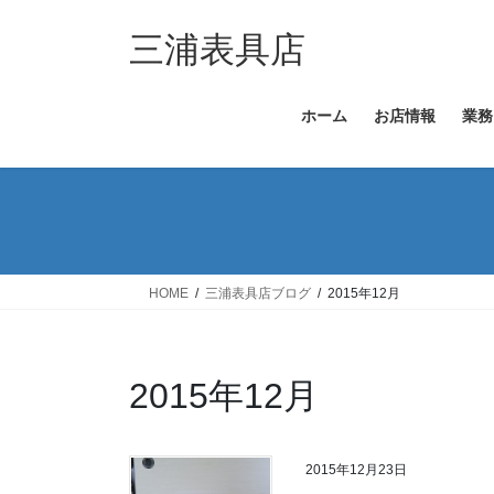
コ
ナ
ン
ビ
三浦表具店
テ
ゲ
ン
ー
ホーム
お店情報
業務
ツ
シ
へ
ョ
ス
ン
キ
に
ッ
移
プ
動
HOME
三浦表具店ブログ
2015年12月
2015年12月
2015年12月23日