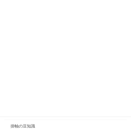
滋賀県 大津市で襖（ふすま）の張り替えを施工納品
させて頂きました。
2018年10月22日
カテゴリー
そのほか
そのほか表具作業
そのほか表具作業の施工例
和額
掛軸
掛軸の施工例
掛軸の豆知識