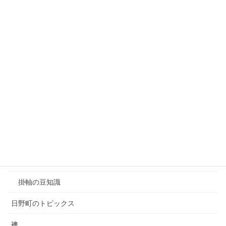
2018年10月22日
カテゴリー
そのほか
そのほか表具作業
そのほか表具作業の施工例
和額
掛軸
掛軸の施工例
掛軸の豆知識
日野町のトピックス
襖