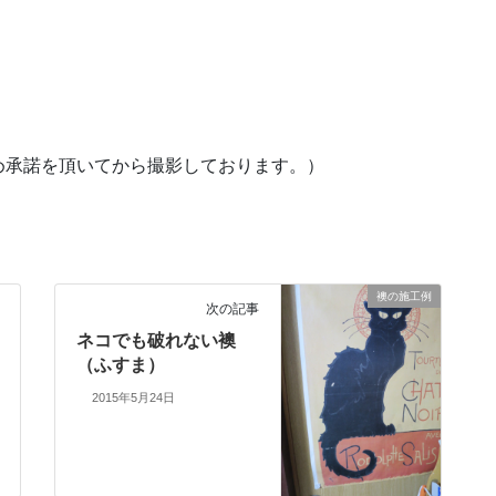
め承諾を頂いてから撮影しております。）
襖の施工例
次の記事
ネコでも破れない襖
（ふすま）
2015年5月24日