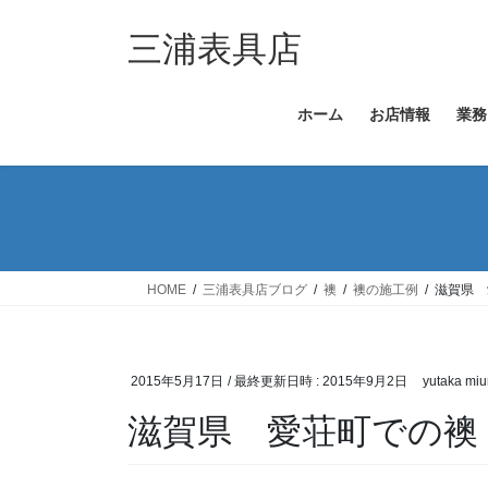
コ
ナ
ン
ビ
三浦表具店
テ
ゲ
ン
ー
ホーム
お店情報
業務
ツ
シ
へ
ョ
ス
ン
キ
に
ッ
移
プ
動
HOME
三浦表具店ブログ
襖
襖の施工例
滋賀県 
2015年5月17日
/ 最終更新日時 :
2015年9月2日
yutaka miu
滋賀県 愛荘町での襖